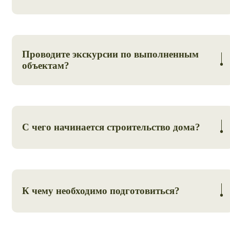
Наличным, без наличный расчет. В индивидуальном
порядке рассматриваем разбитие платежа на 3-4 части
на период строительства.
Проводите экскурсии по выполненным
объектам?
Да, проводим по предварительному согласованию.
С чего начинается строительство дома?
Первый этап — планирование работ и выбор проекта,
который подойдет под ваш участок.
К чему необходимо подготовиться?
После согласования проекта дома, необходимо будет
получить разрешение на строительство дома.