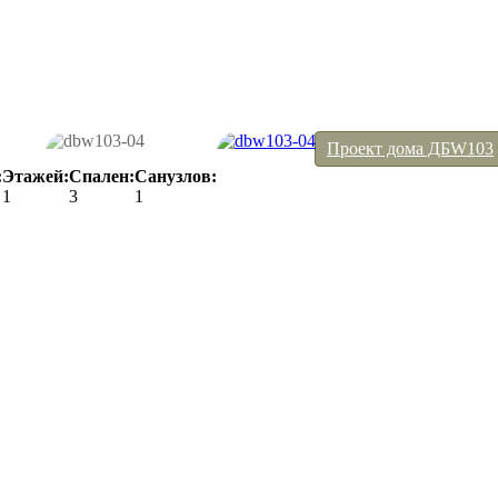
Проект дома ДБW103
:
Этажей:
Спален:
Санузлов:
1
3
1