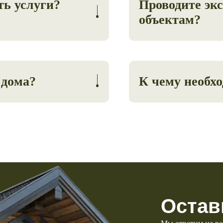
ть услуги?
Проводите эк
объектам?
ке рассматриваем разбитие
Да, проводим по предва
 дома?
К чему необх
орый подойдет под ваш
После согласования про
строительство дома.
Остав