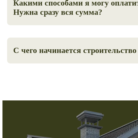
Какими способами я могу оплати
Нужна сразу вся сумма?
Наличным, без наличный расчет. В индивидуальном поряд
платежа на 3-4 части на период строительства.
С чего начинается строительство
Первый этап — планирование работ и выбор проекта, кот
участок.