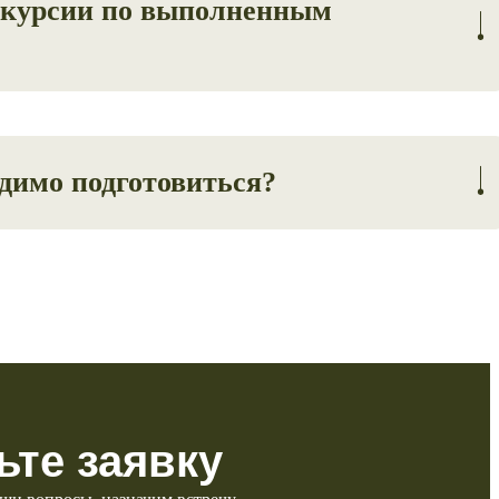
скурсии по выполненным
рительному согласованию.
одимо подготовиться?
екта дома, необходимо будет получить разрешение на
ьте заявку