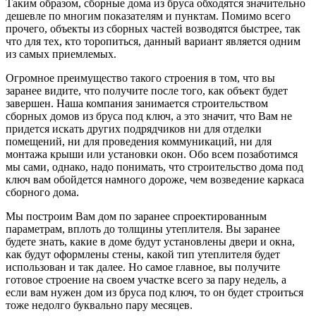
Таким образом, сборные дома из бруса обходятся значительно
дешевле по многим показателям и пунктам. Помимо всего
прочего, объекты из сборных частей возводятся быстрее, так
что для тех, кто торопиться, данный вариант является одним
из самых приемлемых.
Огромное преимущество такого строения в том, что вы
заранее видите, что получите после того, как объект будет
завершен. Наша компания занимается строительством
сборных домов из бруса под ключ, а это значит, что Вам не
придется искать других подрядчиков ни для отделки
помещений, ни для проведения коммуникаций, ни для
монтажа крыши или установки окон. Обо всем позаботимся
мы сами, однако, надо понимать, что строительство дома под
ключ вам обойдется намного дороже, чем возведение каркаса
сборного дома.
Мы построим Вам дом по заранее спроектированным
параметрам, вплоть до толщины утеплителя. Вы заранее
будете знать, какие в доме будут установлены двери и окна,
как будут оформлены стены, какой тип утеплителя будет
использован и так далее. Но самое главное, вы получите
готовое строение на своем участке всего за пару недель, а
если вам нужен дом из бруса под ключ, то он будет строиться
тоже недолго буквально пару месяцев.